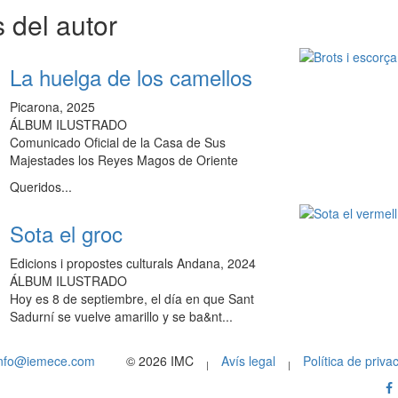
 del autor
La huelga de los camellos
Picarona, 2025
ÁLBUM ILUSTRADO
Comunicado Oficial de la Casa de Sus
Majestades los Reyes Magos de Oriente
Queridos...
Sota el groc
Edicions i propostes culturals Andana, 2024
ÁLBUM ILUSTRADO
Hoy es 8 de septiembre, el día en que Sant
Sadurní se vuelve amarillo y se ba&nt...
info@iemece.com
© 2026 IMC
Avís legal
Política de privac
|
|