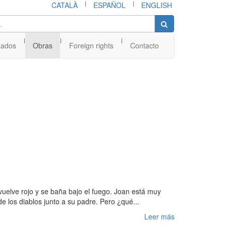
|
|
CATALÀ
ESPAÑOL
ENGLISH
|
|
|
tados
Obras
Foreign rights
Contacto
vuelve rojo y se baña bajo el fuego. Joan está muy
e los diablos junto a su padre. Pero ¿qué...
Leer más