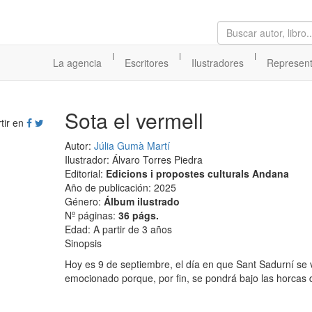
|
|
|
La agencia
Escritores
Ilustradores
Represen
Sota el vermell
tir en
Autor:
Júlia Gumà Martí
Ilustrador: Álvaro Torres Piedra
Editorial:
Edicions i propostes culturals Andana
Año de publicación: 2025
Género:
Álbum ilustrado
Nº páginas:
36 págs.
Edad: A partir de 3 años
Sinopsis
Hoy es 9 de septiembre, el día en que Sant Sadurní se 
emocionado porque, por fin, se pondrá bajo las horcas d