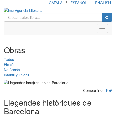
|
|
CATALÀ
ESPAÑOL
ENGLISH
Toggle
navigati
Obras
Todos
Ficción
No ficción
Infantil y juvenil
Compartir en
Llegendes històriques de
Barcelona