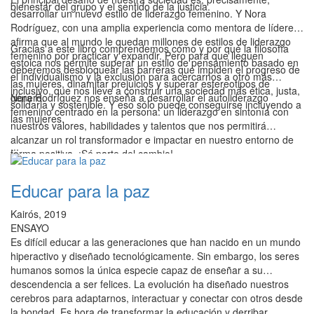
bienestar del grupo y el sentido de la justicia.
desarrollar un nuevo estilo de liderazgo femenino. Y Nora
Rodríguez, con una amplia experiencia como mentora de líderes,
afirma que al mundo le quedan millones de estilos de liderazgo
Gracias a este libro comprendemos cómo y por qué la filosofía
femenino por practicar y expandir. Pero para que lleguen
estoica nos permite superar un estilo de pensamiento basado en
deberemos desbloquear las barreras que impiden el progreso de
el individualismo y la exclusión para acercarnos a otro más
las mujeres, dinamitar prejuicios y superar estereotipos de
inclusivo, que nos lleve a construir una sociedad más ética, justa,
género.
Nora Rodríguez nos enseña a desarrollar el autoliderazgo
solidaria y sostenible. Y eso sólo puede conseguirse incluyendo a
femenino centrado en la persona: un liderazgo en sintonía con
las mujeres.
nuestros valores, habilidades y talentos que nos permitirá
alcanzar un rol transformador e impactar en nuestro entorno de
...
forma positiva. ¡Sé parte del cambio!
Educar para la paz
Kairós, 2019
ENSAYO
Es difícil educar a las generaciones que han nacido en un mundo
hiperactivo y diseñado tecnológicamente. Sin embargo, los seres
humanos somos la única especie capaz de enseñar a su
descendencia a ser felices. La evolución ha diseñado nuestros
cerebros para adaptarnos, interactuar y conectar con otros desde
la bondad. Es hora de transformar la educación y derribar
...