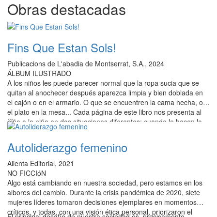
Obras destacadas
Fins Que Estan Sols!
Publicacions de L'abadia de Montserrat, S.A., 2024
ÁLBUM ILUSTRADO
A los niños les puede parecer normal que la ropa sucia que se
quitan al anochecer después aparezca limpia y bien doblada en
el cajón o en el armario. O que se encuentren la cama hecha, o
el plato en la mesa... Cada página de este libro nos presenta al
...
niño o la niña en dos situaciones diferentes: cuando le hacen lo
que desea y cuando se encuentra que debe hacerlo solo y no
sabe cómo escaparse. Pero, ¿qué pasará al final? ¿Se librará?
Autoliderazgo femenino
Alienta Editorial, 2021
NO FICCIóN
Algo está cambiando en nuestra sociedad, pero estamos en los
albores del cambio. Durante la crisis pandémica de 2020, siete
mujeres líderes tomaron decisiones ejemplares en momentos
críticos, y todas, con una visión ética personal, priorizaron el
El principal desafío de nuestra sociedad es, precisamente,