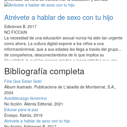
los argumentos que sobrevaloran la importancia de los logros, el
individualismo y la competitividad en edades increíblemente
Atrévete a hablar de sexo con tu hijo
tempranas. Es hora de dejar de no visualizar el sentimiento de
desconexión que experimentan día a día niños y adolescentes.
Ediciones B, 2017
Hoy sabemos que la tecnología no les hace verdaderamente
NO FICCIóN
felices y la neurociencia lo confirma. Urge darles una vida
La necesidad de una educación sexual nunca ha sido tan urgente
significativa que aleje de sus vidas el sentimiento de sentirse
como ahora. La cultura digital expone a los niños a una
aislados, sin deseo de tener conexiones positivas y partidos
informaciónirreal, que a sus edades les llega a través del grupo
interiormente. Educar para la felicidad responsable es, en este
de compañeros, desconectándolos de lo que implica su
sentido, el gran reto de la educación.
...
sexualidad, lo cual les genera miedos e inseguridades que van
más allá de lo que sentirían naturalmente por su edad. Los
Bibliografía completa
padres serán los encargados de aliviar el significado de sus
cambios corporales, de enseñarles el modo en que deben
Fins Que Estan Sols!
respetar su propio cuerpo y el de los demás.
Álbum ilustrado
.
Publicacions de L'abadia de Montserrat, S.A.,
2024
Autoliderazgo femenino
No ficción
.
Alienta Editorial, 2021
Educar para la paz
Ensayo
.
Kairós, 2019
Atrévete a hablar de sexo con tu hijo
No ficción
.
Ediciones B, 2017