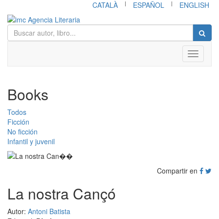
|
|
CATALÀ
ESPAÑOL
ENGLISH
Toggle
navigati
Books
Todos
Ficción
No ficción
Infantil y juvenil
Compartir en
La nostra Cançó
Autor:
Antoni Batista