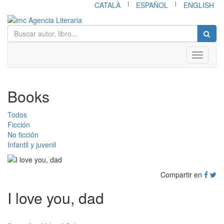
|
|
CATALÀ
ESPAÑOL
ENGLISH
Toggle
navigati
Books
Todos
Ficción
No ficción
Infantil y juvenil
Compartir en
I love you, dad