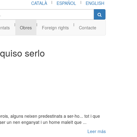
|
|
CATALÀ
ESPAÑOL
ENGLISH
|
|
|
ntats
Obres
Foreign rights
Contacte
quiso serlo
s, alguns neixen predestinats a ser-ho... tot i que
 ser un nen enganyat i un home maleït que ...
Leer más