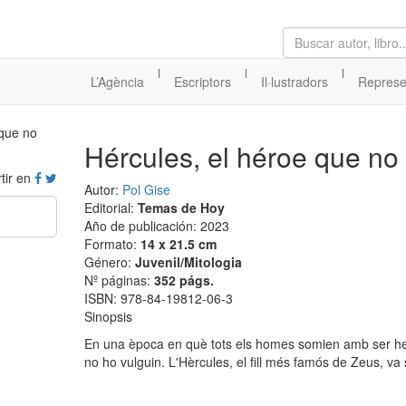
|
|
|
L’Agència
Escriptors
Il·lustradors
Represe
Hércules, el héroe que no 
tir en
Autor:
Pol Gise
Editorial:
Temas de Hoy
Año de publicación: 2023
Formato:
14 x 21.5 cm
Género:
Juvenil/Mitologia
Nº páginas:
352 págs.
ISBN: 978-84-19812-06-3
Sinopsis
En una època en què tots els homes somien amb ser heroi
no ho vulguin. L'Hèrcules, el fill més famós de Zeus, va