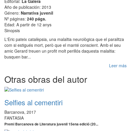
Editorial:
La Galera
Año de publicación: 2013
Género:
Narrativa juvenil
Nº páginas:
240 págs.
Edad: A partir de 12 anys
Sinopsis
L'Eric pateix catalèpsia, una malaltia neurològica que el paralitza
com si estigués mort, però que el manté conscient. Amb el seu
amic Gerard treuen un profit molt perillós daquesta malaltia:
busquen bar...
Leer más
Otras obras del autor
Selfies al cementiri
Barcanova, 2017
FANTASIA
Premi Barcanova de Literatura juvenil 15ena edició (20...