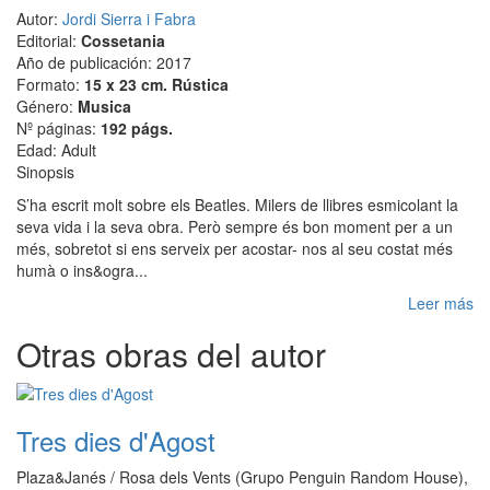
Autor:
Jordi Sierra i Fabra
Editorial:
Cossetania
Año de publicación: 2017
Formato:
15 x 23 cm. Rústica
Género:
Musica
Nº páginas:
192 págs.
Edad: Adult
Sinopsis
S’ha escrit molt sobre els Beatles. Milers de llibres esmicolant la
seva vida i la seva obra. Però sempre és bon moment per a un
més, sobretot si ens serveix per acostar- nos al seu costat més
humà o ins&ogra...
Leer más
Otras obras del autor
Tres dies d'Agost
Plaza&Janés / Rosa dels Vents (Grupo Penguin Random House),