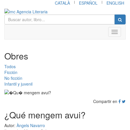
|
|
CATALÀ
ESPAÑOL
ENGLISH
Toggle
navigati
Obres
Todos
Ficción
No ficción
Infantil y juvenil
Compartir en
¿Qué mengem avui?
Autor:
Àngels Navarro