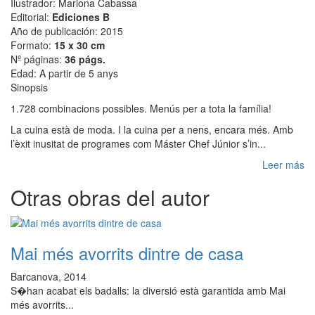
Ilustrador: Mariona Cabassa
Editorial:
Ediciones B
Año de publicación: 2015
Formato:
15 x 30 cm
Nº páginas:
36 págs.
Edad: A partir de 5 anys
Sinopsis
1.728 combinacions possibles. Menús per a tota la família!
La cuina està de moda. I la cuina per a nens, encara més. Amb
l’èxit inusitat de programes com Máster Chef Júnior s’in...
Leer más
Otras obras del autor
Mai més avorrits dintre de casa
Barcanova, 2014
S�han acabat els badalls: la diversió està garantida amb Mai
més avorrits...