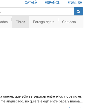
|
|
CATALÀ
ESPAÑOL
ENGLISH
|
|
|
tados
Obras
Foreign rights
Contacto
a querer, que sólo se separan entre ellos y que no es
ente angustiado, no quiere elegir entre papá y mamá...