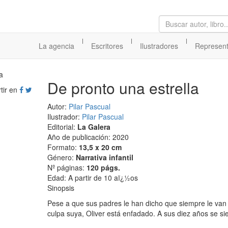
|
|
|
La agencia
Escritores
Ilustradores
Represen
De pronto una estrella
tir en
Autor:
Pilar Pascual
Ilustrador:
Pilar Pascual
Editorial:
La Galera
Año de publicación: 2020
Formato:
13,5 x 20 cm
Género:
Narrativa infantil
Nº páginas:
120 págs.
Edad: A partir de 10 aï¿½os
Sinopsis
Pese a que sus padres le han dicho que siempre le van 
culpa suya, Oliver está enfadado. A sus diez años se si