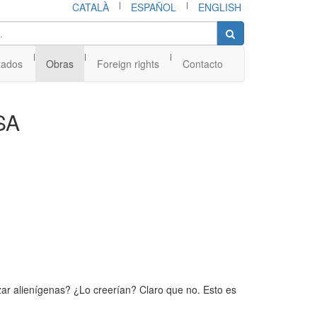
|
|
CATALÀ
ESPAÑOL
ENGLISH
|
|
|
tados
Obras
Foreign rights
Contacto
SA
zar alienígenas? ¿Lo creerían? Claro que no. Esto es