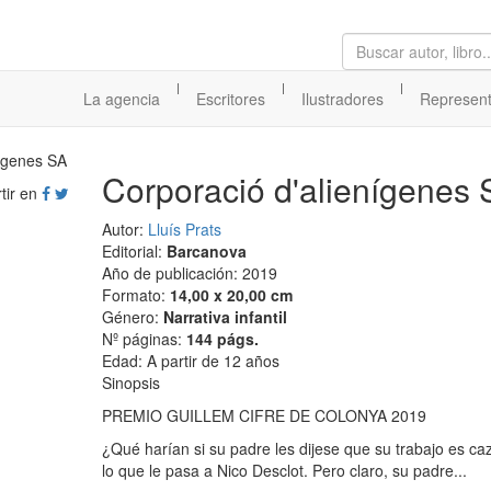
|
|
|
La agencia
Escritores
Ilustradores
Represen
Corporació d'alienígenes 
tir en
Autor:
Lluís Prats
Editorial:
Barcanova
Año de publicación: 2019
Formato:
14,00 x 20,00 cm
Género:
Narrativa infantil
Nº páginas:
144 págs.
Edad: A partir de 12 años
Sinopsis
PREMIO GUILLEM CIFRE DE COLONYA 2019
¿Qué harían si su padre les dijese que su trabajo es ca
lo que le pasa a Nico Desclot. Pero claro, su padre...